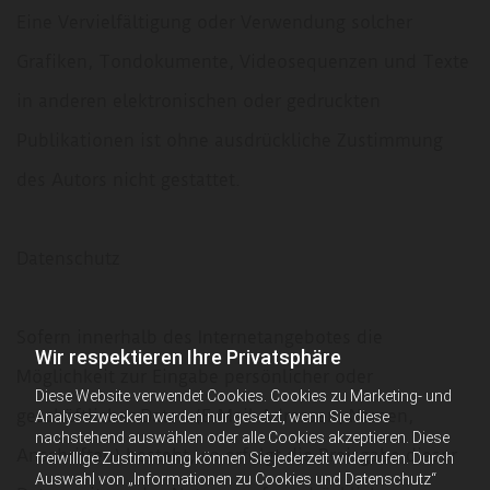
Eine Vervielfältigung oder Verwendung solcher
Grafiken, Tondokumente, Videosequenzen und Texte
in anderen elektronischen oder gedruckten
Publikationen ist ohne ausdrückliche Zustimmung
des Autors nicht gestattet.
Datenschutz
Sofern innerhalb des Internetangebotes die
Wir respektieren Ihre Privatsphäre
Möglichkeit zur Eingabe persönlicher oder
Diese Website verwendet Cookies. Cookies zu Marketing- und
geschäftlicher Daten (E-Mail-Adressen, Namen,
Analysezwecken werden nur gesetzt, wenn Sie diese
nachstehend auswählen oder alle Cookies akzeptieren. Diese
Anschriften) besteht, so erfolgt die Preisgabe dieser
freiwillige Zustimmung können Sie jederzeit widerrufen. Durch
Auswahl von „Informationen zu Cookies und Datenschutz“